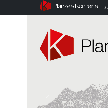
St
Previous