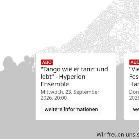
"Tango wie er tanzt und
"Vi
lebt" - Hyperion
Fes
Ensemble
Han
Mittwoch, 23. September
Don
2026, 20:00
2026
weitere Informationen
we
Wir freuen uns 