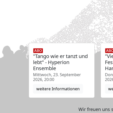
"Tango wie er tanzt und
"Vi
lebt" - Hyperion
Fes
Ensemble
Han
Mittwoch, 23. September
Don
2026, 20:00
2026
weitere Informationen
we
Wir freuen uns 