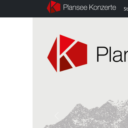
St
Previous