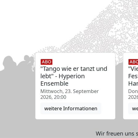
"Tango wie er tanzt und
"Vi
lebt" - Hyperion
Fes
Ensemble
Han
Mittwoch, 23. September
Don
2026, 20:00
2026
weitere Informationen
we
Wir freuen uns 