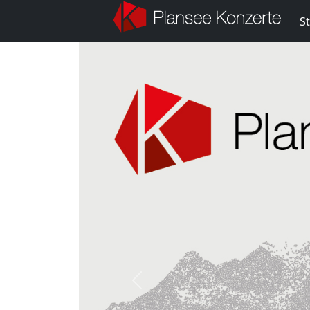
St
Previous