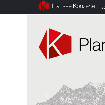
St
Previous