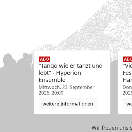
"Tango wie er tanzt und
"Vi
lebt" - Hyperion
Fes
Ensemble
Han
Mittwoch, 23. September
Don
2026, 20:00
2026
weitere Informationen
we
Wir freuen uns 