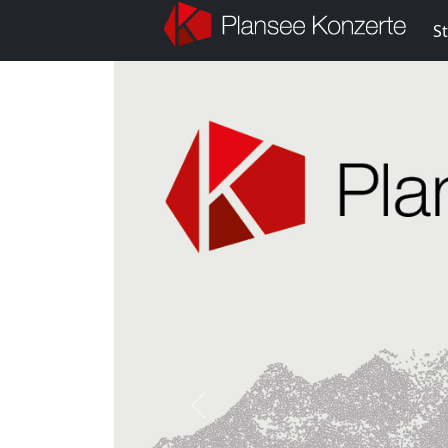
St
Previous