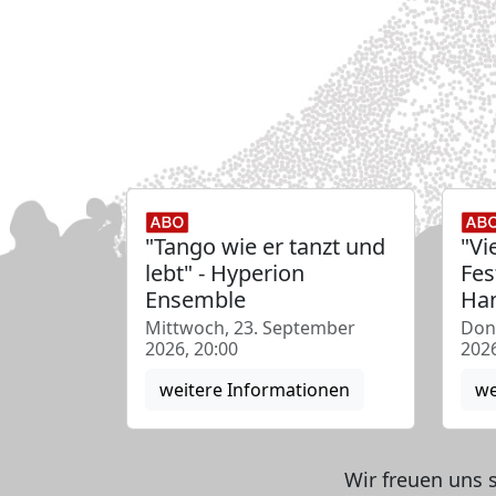
"Tango wie er tanzt und
"Vi
lebt" - Hyperion
Fes
Ensemble
Han
Mittwoch, 23. September
Don
2026, 20:00
2026
weitere Informationen
we
Wir freuen uns 