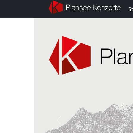
St
Previous