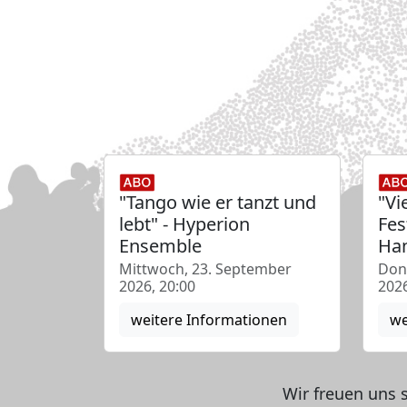
"Tango wie er tanzt und
"Vi
lebt" - Hyperion
Fes
Ensemble
Han
Mittwoch, 23. September
Don
2026, 20:00
2026
weitere Informationen
we
Wir freuen uns 