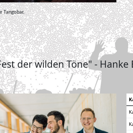
ur Tangobar.
Fest der wilden Töne" - Hanke
K
K
K