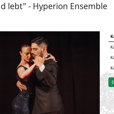
nd lebt" - Hyperion Ensemble
K
K
K
K
E