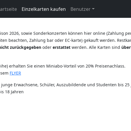
artseite
Einzelkarten kaufen
Benutzer
ison 2026, sowie Sonderkonzerten können hier online (Zahlung pe
ten beachten, Zahlung bar oder EC-karte) gekauft werden. Restkart
nicht zurückgegeben
oder
erstattet
werden. Alle Karten sind
über
he) erhalten Sie einen Miniabo-Vorteil von 20% Preisenachlass.
iesem
FLYER
r junge Erwachsene, Schüler, Auszubildende und Studenten bis 25 
is 18 Jahren