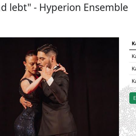
nd lebt" - Hyperion Ensemble
K
K
K
K
E