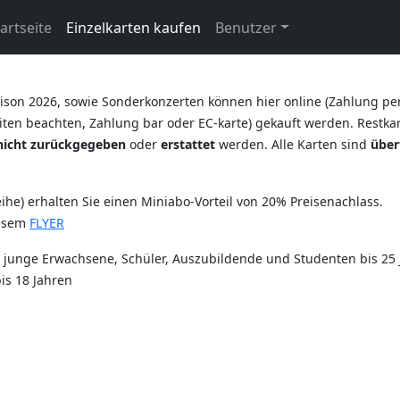
artseite
Einzelkarten kaufen
Benutzer
ison 2026, sowie Sonderkonzerten können hier online (Zahlung pe
ten beachten, Zahlung bar oder EC-karte) gekauft werden. Restkart
nicht zurückgegeben
oder
erstattet
werden. Alle Karten sind
über
he) erhalten Sie einen Miniabo-Vorteil von 20% Preisenachlass.
iesem
FLYER
r junge Erwachsene, Schüler, Auszubildende und Studenten bis 25 
is 18 Jahren