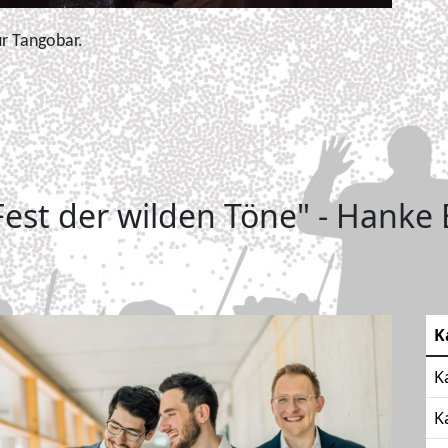
ur Tangobar.
Fest der wilden Töne" - Hanke
K
K
K