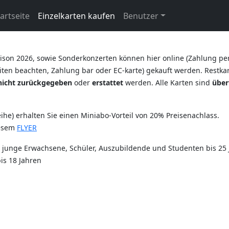
artseite
Einzelkarten kaufen
Benutzer
ison 2026, sowie Sonderkonzerten können hier online (Zahlung pe
ten beachten, Zahlung bar oder EC-karte) gekauft werden. Restkart
nicht zurückgegeben
oder
erstattet
werden. Alle Karten sind
über
he) erhalten Sie einen Miniabo-Vorteil von 20% Preisenachlass.
iesem
FLYER
r junge Erwachsene, Schüler, Auszubildende und Studenten bis 25 
is 18 Jahren