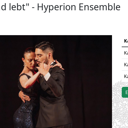
nd lebt" - Hyperion Ensemble
K
K
K
K
E