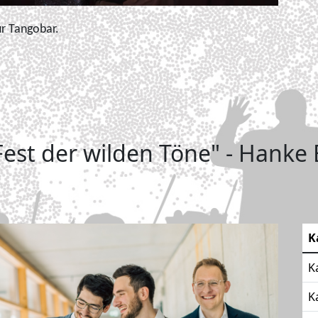
ur Tangobar.
Fest der wilden Töne" - Hanke
K
K
K