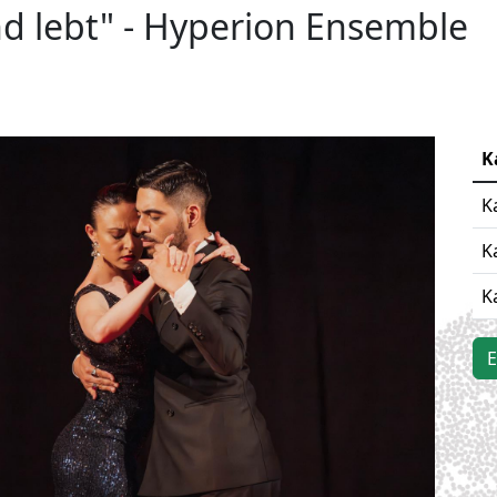
nd lebt" - Hyperion Ensemble
K
K
K
K
E