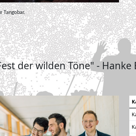
ur Tangobar.
Fest der wilden Töne" - Hanke
K
K
K