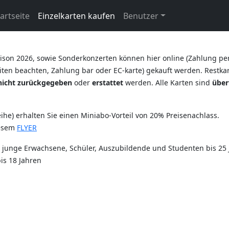
artseite
Einzelkarten kaufen
Benutzer
ison 2026, sowie Sonderkonzerten können hier online (Zahlung pe
ten beachten, Zahlung bar oder EC-karte) gekauft werden. Restkart
nicht zurückgegeben
oder
erstattet
werden. Alle Karten sind
über
he) erhalten Sie einen Miniabo-Vorteil von 20% Preisenachlass.
iesem
FLYER
r junge Erwachsene, Schüler, Auszubildende und Studenten bis 25 
is 18 Jahren