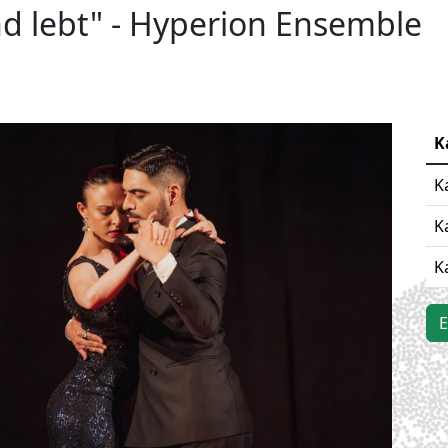
nd lebt" - Hyperion Ensemble
K
K
K
K
E