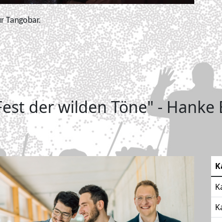
ur Tangobar.
Fest der wilden Töne" - Hanke
K
K
K