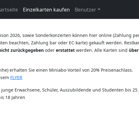
artseite
Einzelkarten kaufen
Benutzer
ison 2026, sowie Sonderkonzerten können hier online (Zahlung pe
ten beachten, Zahlung bar oder EC-karte) gekauft werden. Restkart
nicht zurückgegeben
oder
erstattet
werden. Alle Karten sind
über
he) erhalten Sie einen Miniabo-Vorteil von 20% Preisenachlass.
iesem
FLYER
r junge Erwachsene, Schüler, Auszubildende und Studenten bis 25 
is 18 Jahren