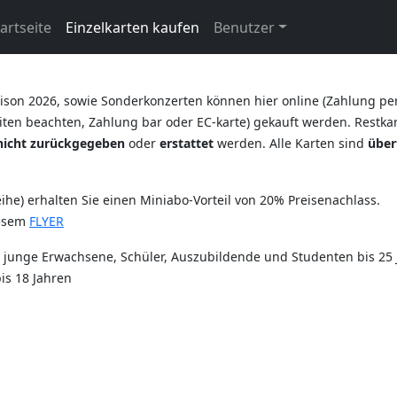
artseite
Einzelkarten kaufen
Benutzer
ison 2026, sowie Sonderkonzerten können hier online (Zahlung pe
ten beachten, Zahlung bar oder EC-karte) gekauft werden. Restkart
nicht zurückgegeben
oder
erstattet
werden. Alle Karten sind
über
he) erhalten Sie einen Miniabo-Vorteil von 20% Preisenachlass.
iesem
FLYER
r junge Erwachsene, Schüler, Auszubildende und Studenten bis 25 
is 18 Jahren