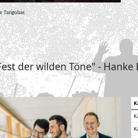
ur Tangobar.
Fest der wilden Töne" - Hanke
K
K
K