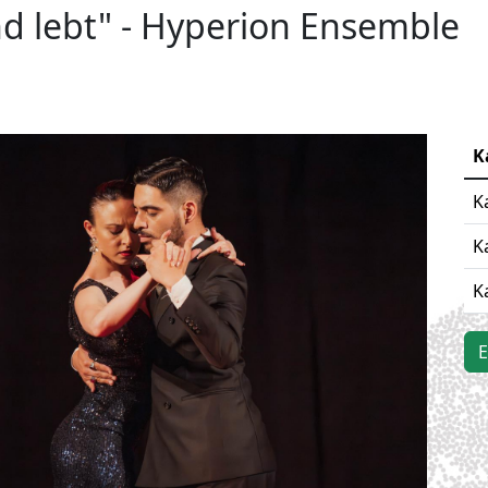
nd lebt" - Hyperion Ensemble
K
K
K
K
E