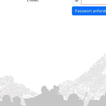
E-Mail:
@
Passwort anford