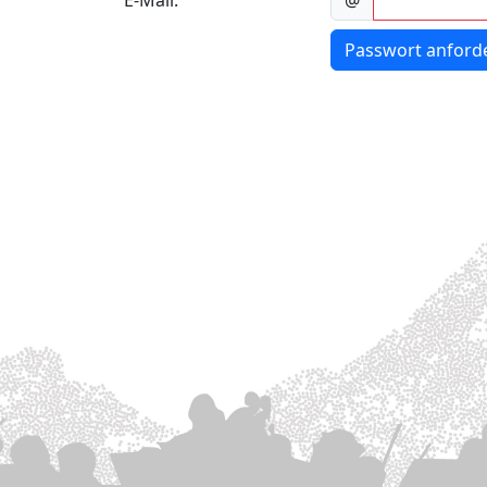
E-Mail:
@
Passwort anford