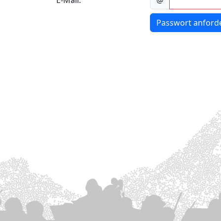
E-Mail:
@
Passwort anford