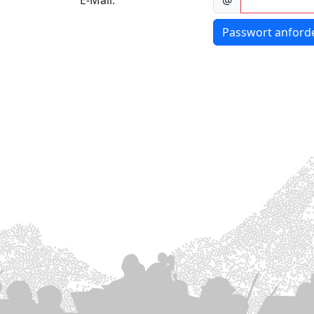
E-Mail:
@
Passwort anford