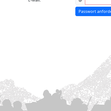
E-Mail:
@
Passwort anford