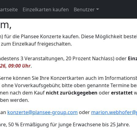
artseite
Einzelkarten kaufen
Benutzer
um,
n) für die Plansee Konzerte kaufen. Diese Möglichkeit best
 zum Einzelkauf freigeschalten.
destens 3 Veranstaltungen, 20 Prozent Nachlass) oder
Ein
26, 09:00 Uhr
.
 Gerne können Sie Ihre Konzertkarten auch im Information
, ohne Vorverkaufsgebühr, bitte oben genannte Termine ber
önnen nach dem Kauf
nicht zurückgegeben
oder
erstattet
w
eben werden.
l an
konzerte@plansee-group.com
oder
marion.webhofer@
ahre, 50 % Ermäßigung für junge Erwachsene bis 25 Jahre.