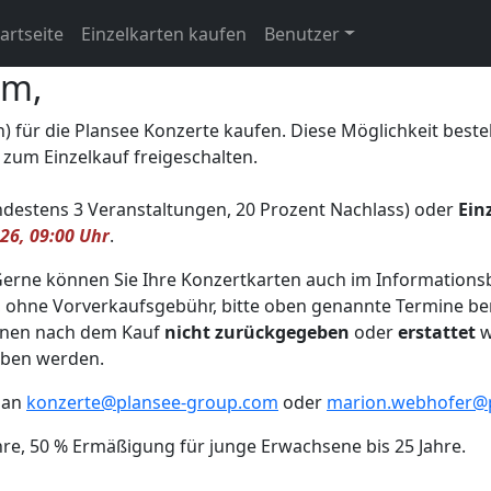
artseite
Einzelkarten kaufen
Benutzer
um,
n) für die Plansee Konzerte kaufen. Diese Möglichkeit best
 zum Einzelkauf freigeschalten.
destens 3 Veranstaltungen, 20 Prozent Nachlass) oder
Ein
26, 09:00 Uhr
.
 Gerne können Sie Ihre Konzertkarten auch im Information
, ohne Vorverkaufsgebühr, bitte oben genannte Termine ber
önnen nach dem Kauf
nicht zurückgegeben
oder
erstattet
w
eben werden.
l an
konzerte@plansee-group.com
oder
marion.webhofer@
ahre, 50 % Ermäßigung für junge Erwachsene bis 25 Jahre.